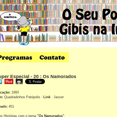
uper Especial - 20 : Os Namorados
icação:
1993
an:
Quadradinhos Patópolis -
Link
: Jasser
oads:
451
es Histórias com o tema
"Os Namorados"
.