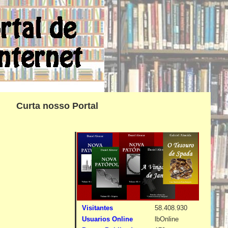
Curta nosso Portal
Visitantes
58.408.930
Usuarios Online
lbOnline