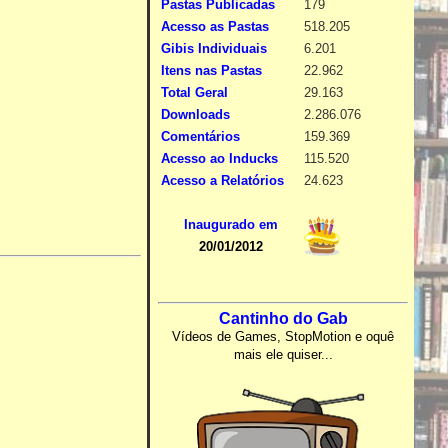
Pastas Publicadas
179
Acesso as Pastas
518.205
Gibis Individuais
6.201
Itens nas Pastas
22.962
Total Geral
29.163
Downloads
2.286.076
Comentários
159.369
Acesso ao Inducks
115.520
Acesso a Relatórios
24.623
Inaugurado em
20/01/2012
Cantinho do Gab
Vídeos de Games, StopMotion e oquê
mais ele quiser...