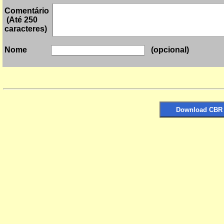
Comentário
(Até 250
caracteres)
(opci
Nome