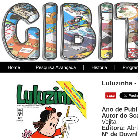
Home
Pesquisa Avançada
História
Progra
Luluzinha -
Ano de Publ
Autor do Sc
Vejita
Editora:
Abri
N° de Down