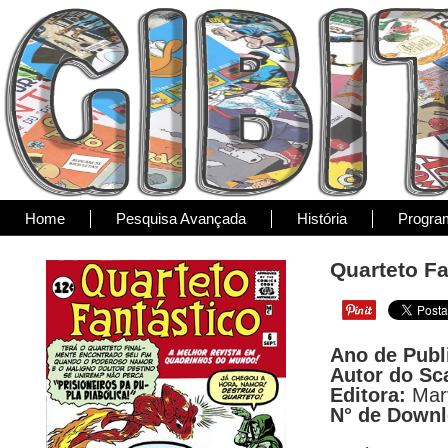
Home
Pesquisa Avançada
História
Progra
Quarteto Fa
Ano de Publ
Autor do Sc
Editora:
Mar
N° de Down