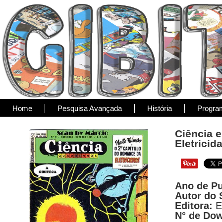
Home
Pesquisa Avançada
História
Progra
Ciência e
Eletricid
Ano de P
Autor do
Editora:
E
N° de Do