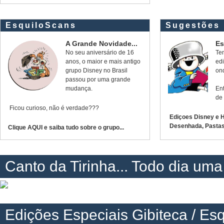
EsquiloScans
Sugestões
A Grande Novidade...
Es
No seu aniversário de 16
Tem
anos, o maior e mais antigo
edi
grupo Disney no Brasil
on
passou por uma grande
mudança.
Ent
de 
Ficou curioso, não é verdade???
Ediçoes Disney e H
Desenhada, Pastas 
Clique AQUI e saiba tudo sobre o grupo...
Canto da Tirinha... Todo dia uma
Edições Especiais Gibiteca / Es