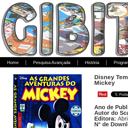
Home
Pesquisa Avançada
História
Progra
Disney Temá
Mickey
Ano de Publ
Autor do Sc
Editora:
Abri
N° de Down