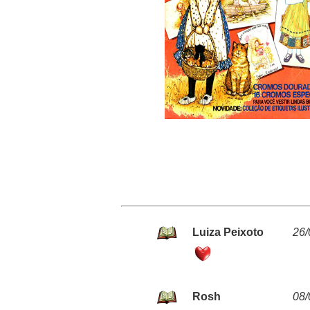
Luiza Peixoto
26/
Rosh
08/