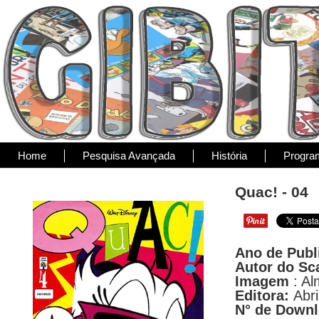
Home
Pesquisa Avançada
História
Progra
Quac! - 04
Ano de Publ
Autor do Sc
Imagem
: Al
Editora:
Abri
N° de Down