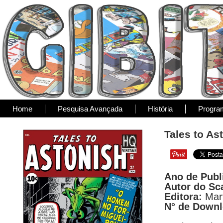
Home
Pesquisa Avançada
História
Progra
Tales to As
Ano de Publ
Autor do Sc
Editora:
Mar
N° de Down