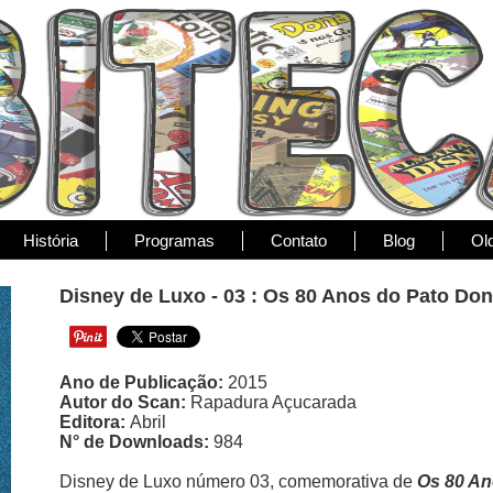
História
Programas
Contato
Blog
Ol
Disney de Luxo - 03 : Os 80 Anos do Pato Don
Ano de Publicação:
2015
Autor do Scan:
Rapadura Açucarada
Editora:
Abril
N° de Downloads:
984
Disney de Luxo número 03, comemorativa de
Os 80 An