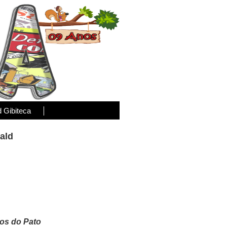
d Gibiteca
ald
os do Pato